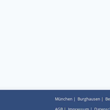
München
|
Burghausen
|
Be
AGB
|
Impressum
|
Datensc