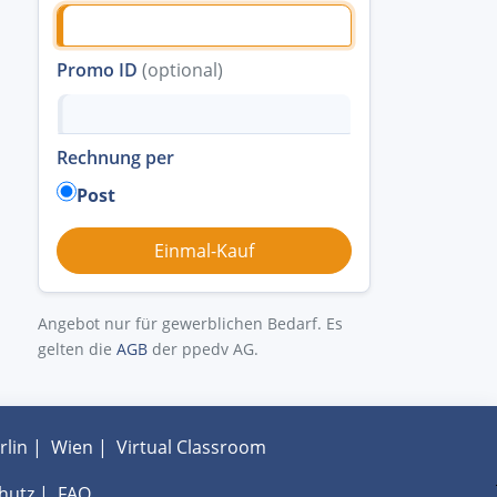
Promo ID
(optional)
Rechnung per
Post
Angebot nur für gewerblichen Bedarf. Es
gelten die
AGB
der ppedv AG.
rlin
|
Wien
|
Virtual Classroom
hutz
|
FAQ