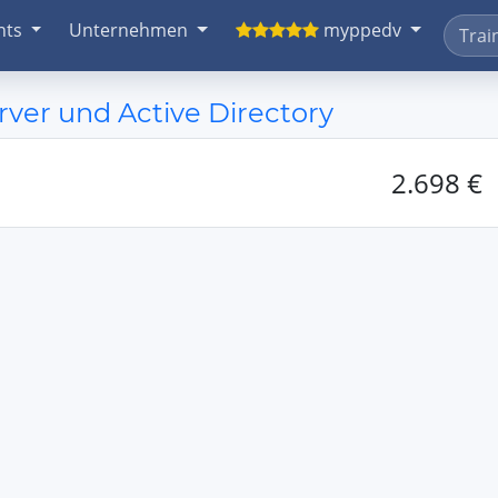
nts
Unternehmen
myppedv
er und Active Directory
2.698 €