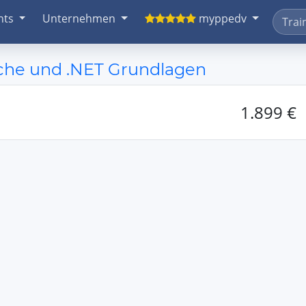
nts
Unternehmen
myppedv
che und .NET Grundlagen
1.899 €