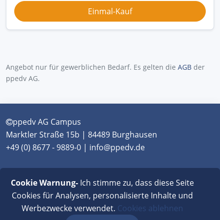
Angebot nur für gewerblichen Bedarf. Es gelten die
AGB
der
ppedv AG.
ppedv AG Campus
Marktler Straße 15b | 84489 Burghausen
+49 (0) 8677 - 9889-0 | info@ppedv.de
München
|
Burghausen
|
Berlin
|
Wien
|
Virtual
Cookie Warnung-
Ich stimme zu, dass diese Seite
Classroom
Cookies für Analysen, personalisierte Inhalte und
Werbezwecke verwendet.
Cookies ablehnen
AGB
|
Impressum
|
Datenschutz
|
FAQ