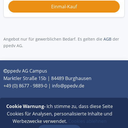
Angebot nur für gewerblichen Bedarf. Es gelten die
AGB
der
ppedv AG.
ppedv AG Campus
Marktler Straße 15b | 84489 Burghausen
+49 (0) 8677 - 9889-0 | info@ppedv.de
München
|
Burghausen
|
Berlin
|
Wien
|
Virtual
Cookie Warnung-
Ich stimme zu, dass diese Seite
Classroom
Cookies für Analysen, personalisierte Inhalte und
Werbezwecke verwendet.
Cookies ablehnen
AGB
|
Impressum
|
Datenschutz
|
FAQ