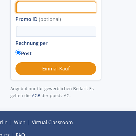
Promo ID
(optional)
Rechnung per
Post
Angebot nur für gewerblichen Bedarf. Es
gelten die
AGB
der ppedv AG.
rlin
|
Wien
|
Virtual Classroom
hutz
|
FAQ