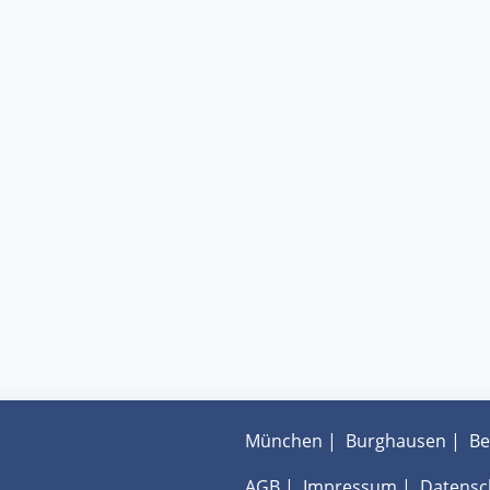
München
|
Burghausen
|
Be
AGB
|
Impressum
|
Datensc