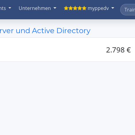
nts
Unternehmen
myppedv
er und Active Directory
2.798 €