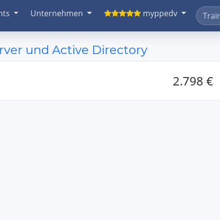
nts
Unternehmen
myppedv
er und Active Directory
2.798 €