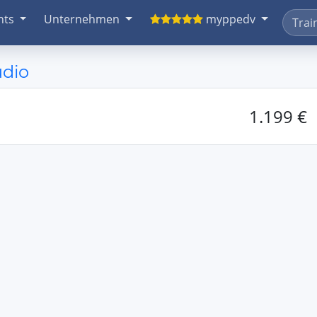
nts
Unternehmen
myppedv
udio
1.199 €