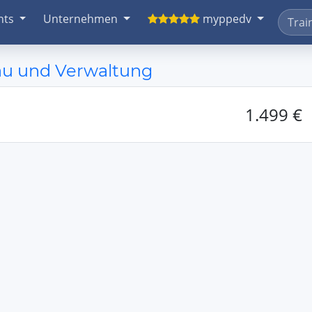
nts
Unternehmen
myppedv
bau und Verwaltung
1.499 €