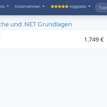
nts
Unternehmen
myppedv
che und .NET Grundlagen
1.749 €