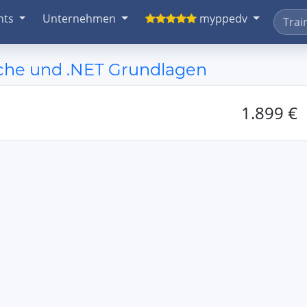
nts
Unternehmen
myppedv
che und .NET Grundlagen
1.899 €