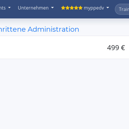
nts
Unternehmen
myppedv
hrittene Administration
499 €