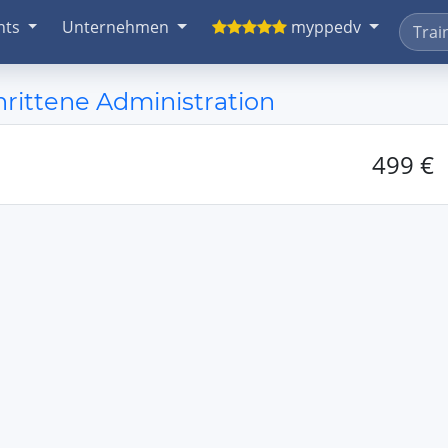
nts
Unternehmen
myppedv
hrittene Administration
499 €