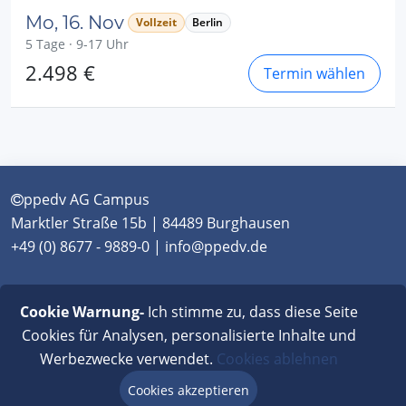
Mo, 16. Nov
Vollzeit
Berlin
5 Tage · 9-17 Uhr
2.498 €
Termin wählen
ppedv AG Campus
Marktler Straße 15b | 84489 Burghausen
+49 (0) 8677 - 9889-0 | info@ppedv.de
München
|
Burghausen
|
Berlin
|
Wien
|
Virtual
Cookie Warnung-
Ich stimme zu, dass diese Seite
Classroom
Cookies für Analysen, personalisierte Inhalte und
Werbezwecke verwendet.
Cookies ablehnen
AGB
|
Impressum
|
Datenschutz
|
FAQ
Cookies akzeptieren
Beratung via Chat