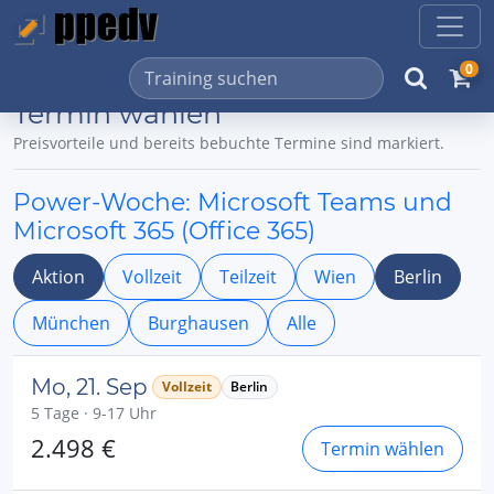
0
Termin wählen
Preisvorteile und bereits bebuchte Termine sind markiert.
Power-Woche: Microsoft Teams und
Microsoft 365 (Office 365)
Aktion
Vollzeit
Teilzeit
Wien
Berlin
München
Burghausen
Alle
Mo, 21. Sep
Vollzeit
Berlin
5 Tage · 9-17 Uhr
2.498 €
Termin wählen