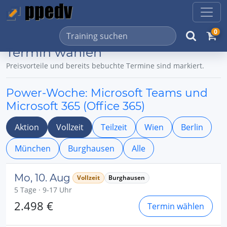
0
Termin wählen
Preisvorteile und bereits bebuchte Termine sind markiert.
Power-Woche: Microsoft Teams und
Microsoft 365 (Office 365)
Aktion
Vollzeit
Teilzeit
Wien
Berlin
München
Burghausen
Alle
Mo, 10. Aug
Vollzeit
Burghausen
5 Tage · 9-17 Uhr
2.498 €
Termin wählen