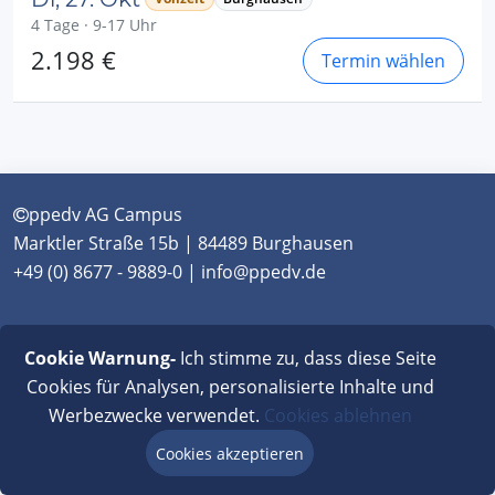
4 Tage · 9-17 Uhr
2.198 €
Termin wählen
ppedv AG Campus
Marktler Straße 15b | 84489 Burghausen
+49 (0) 8677 - 9889-0 | info@ppedv.de
München
|
Burghausen
|
Berlin
|
Wien
|
Virtual
Cookie Warnung-
Ich stimme zu, dass diese Seite
Classroom
Cookies für Analysen, personalisierte Inhalte und
AGB
|
Impressum
|
Datenschutz
|
FAQ
Werbezwecke verwendet.
Cookies ablehnen
Cookies akzeptieren
Beratung via Chat