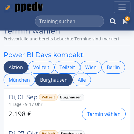
0
Termin wählen
Preisvorteile und bereits bebuchte Termine sind markiert.
Power BI Days kompakt!
Aktion
Vollzeit
Teilzeit
Wien
Berlin
München
Burghausen
Alle
Di, 01. Sep
Vollzeit
Burghausen
4 Tage · 9-17 Uhr
2.198 €
Termin wählen
Di, 27. Okt
Vollzeit
Burghausen