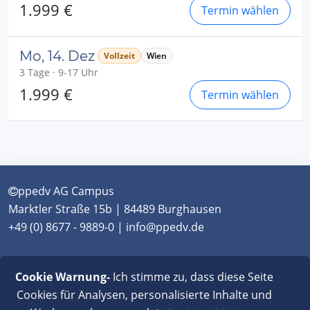
1.999 €
Termin wählen
Mo, 14. Dez
Vollzeit
Wien
3 Tage · 9-17 Uhr
1.999 €
Termin wählen
ppedv AG Campus
Marktler Straße 15b | 84489 Burghausen
+49 (0) 8677 - 9889-0 | info@ppedv.de
München
|
Burghausen
|
Berlin
|
Wien
|
Virtual
Cookie Warnung-
Ich stimme zu, dass diese Seite
Classroom
Cookies für Analysen, personalisierte Inhalte und