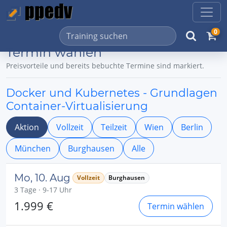
0
Termin wählen
Preisvorteile und bereits bebuchte Termine sind markiert.
Docker und Kubernetes - Grundlagen
Container-Virtualisierung
Aktion
Vollzeit
Teilzeit
Wien
Berlin
München
Burghausen
Alle
Mo, 10. Aug
Vollzeit
Burghausen
3 Tage · 9-17 Uhr
1.999 €
Termin wählen