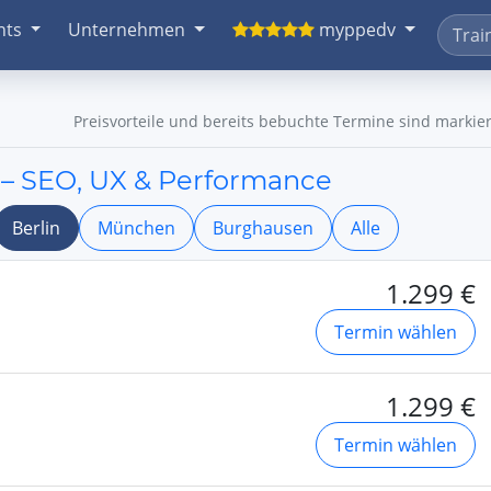
nts
Unternehmen
myppedv
Preisvorteile und bereits bebuchte Termine sind markier
 – SEO, UX & Performance
Berlin
München
Burghausen
Alle
1.299 €
Termin wählen
1.299 €
Termin wählen