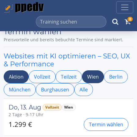
0
Termin wählen
Preisvorteile und bereits bebuchte Termine sind markiert.
Websites mit KI optimieren – SEO, UX
& Performance
Aktion
Vollzeit
Teilzeit
Wien
Berlin
München
Burghausen
Alle
Do, 13. Aug
Vollzeit
Wien
2 Tage · 9-17 Uhr
1.299 €
Termin wählen