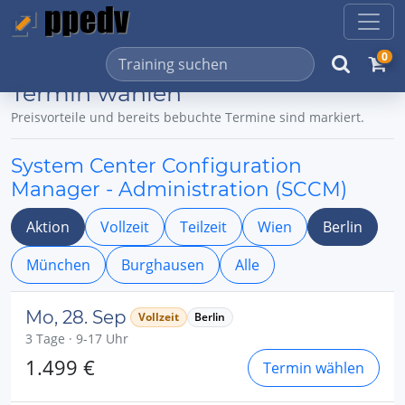
0
Termin wählen
Preisvorteile und bereits bebuchte Termine sind markiert.
System Center Configuration
Manager - Administration (SCCM)
Aktion
Vollzeit
Teilzeit
Wien
Berlin
München
Burghausen
Alle
Mo, 28. Sep
Vollzeit
Berlin
3 Tage · 9-17 Uhr
1.499 €
Termin wählen