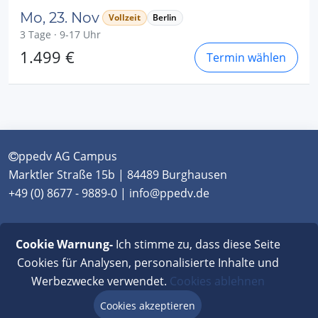
Mo, 23. Nov
Vollzeit
Berlin
3 Tage · 9-17 Uhr
1.499 €
Termin wählen
ppedv AG Campus
Marktler Straße 15b | 84489 Burghausen
+49 (0) 8677 - 9889-0 | info@ppedv.de
München
|
Burghausen
|
Berlin
|
Wien
|
Virtual
Cookie Warnung-
Ich stimme zu, dass diese Seite
Classroom
Cookies für Analysen, personalisierte Inhalte und
Werbezwecke verwendet.
Cookies ablehnen
AGB
|
Impressum
|
Datenschutz
|
FAQ
Cookies akzeptieren
Beratung via Chat