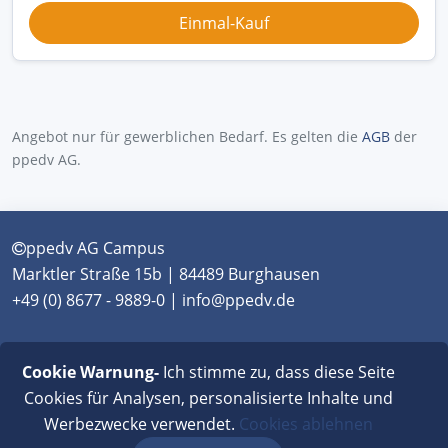
Angebot nur für gewerblichen Bedarf. Es gelten die
AGB
der
ppedv AG.
ppedv AG Campus
Marktler Straße 15b | 84489 Burghausen
+49 (0) 8677 - 9889-0 | info@ppedv.de
München
|
Burghausen
|
Berlin
|
Wien
|
Virtual
Cookie Warnung-
Ich stimme zu, dass diese Seite
Classroom
Cookies für Analysen, personalisierte Inhalte und
Werbezwecke verwendet.
Cookies ablehnen
AGB
|
Impressum
|
Datenschutz
|
FAQ