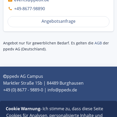
+49-8677-98890
Angebotsanfrage
Angebot nur für gewerblichen Bedarf. Es gelten die
AGB
der
ppedv AG (Deutschland).
ppedv AG Campus
Marktler Straße 15b | 84489 Burghausen
+49 (0) 8677 - 9889-0 | info@ppedv.de
München
|
Burghausen
|
Berlin
|
Wien
|
Virtual
Cookie Warnung-
Ich stimme zu, dass diese Seite
Classroom
Cookies für Analysen, personalisierte Inhalte und