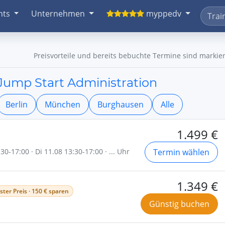
nts
Unternehmen
myppedv
Preisvorteile und bereits bebuchte Termine sind markier
- Jump Start Administration
Berlin
München
Burghausen
Alle
1.499 €
0-17:00 · Di 11.08 13:30-17:00 · ... Uhr
Termin wählen
1.349 €
ster Preis · 150 € sparen
Günstig buchen