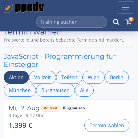
0
Termin wählen
Preisvorteile und bereits bebuchte Termine sind markiert.
JavaScript - Programmierung für
Einsteiger
Aktion
Vollzeit
Teilzeit
Wien
Berlin
München
Burghausen
Alle
Mi, 12. Aug
Vollzeit
Burghausen
3 Tage · 9-17 Uhr
1.399 €
Termin wählen