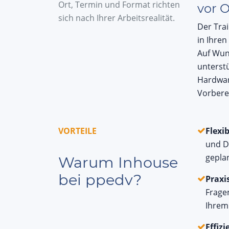
Ort, Termin und Format richten
vor O
sich nach Ihrer Arbeitsrealität.
Der Tra
in Ihre
Auf Wu
unterstü
Hardwa
Vorbere
VORTEILE
Flexib
und D
geplan
Warum Inhouse
bei ppedv?
Praxi
Frage
Ihrem
Effizi