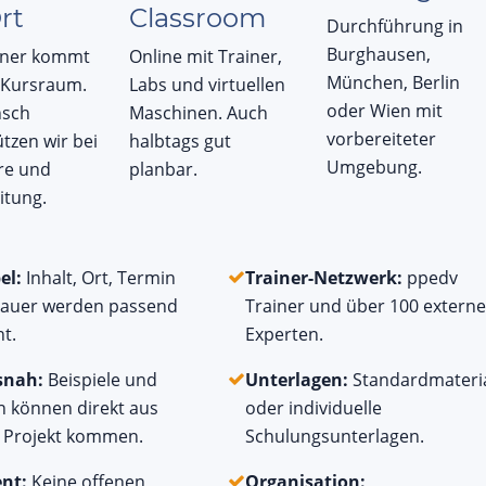
rt
Classroom
Durchführung in
Burghausen,
iner kommt
Online mit Trainer,
München, Berlin
n Kursraum.
Labs und virtuellen
oder Wien mit
nsch
Maschinen. Auch
vorbereiteter
tzen wir bei
halbtags gut
Umgebung.
re und
planbar.
itung.
el:
Inhalt, Ort, Termin
Trainer-Netzwerk:
ppedv
auer werden passend
Trainer und über 100 externe
t.
Experten.
snah:
Beispiele und
Unterlagen:
Standardmateri
n können direkt aus
oder individuelle
 Projekt kommen.
Schulungsunterlagen.
ent:
Keine offenen
Organisation: