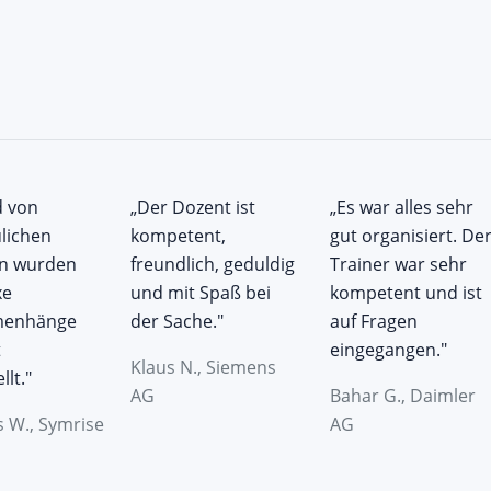
 von
„Der Dozent ist
„Es war alles sehr
lichen
kompetent,
gut organisiert. De
n wurden
freundlich, geduldig
Trainer war sehr
xe
und mit Spaß bei
kompetent und ist
enhänge
der Sache."
auf Fragen
t
eingegangen."
Klaus N., Siemens
llt."
AG
Bahar G., Daimler
s W., Symrise
AG