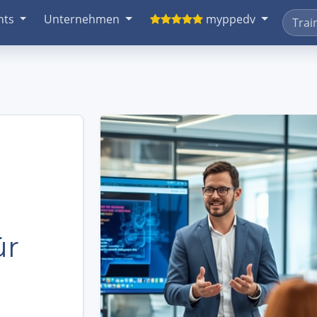
nts
Unternehmen
myppedv
ür