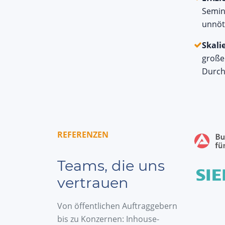
Semin
unnöt
Skali
große
Durch
REFERENZEN
Teams, die uns
vertrauen
Von öffentlichen Auftraggebern
bis zu Konzernen: Inhouse-