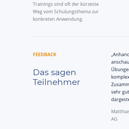
Trainings sind oft der kürzeste
Weg vom Schulungsthema zur
konkreten Anwendung.
FEEDBACK
„Anhand
anschau
Übunge
Das sagen
komple
Teilnehmer
Zusamm
sehr gu
dargeste
Matthia
AG