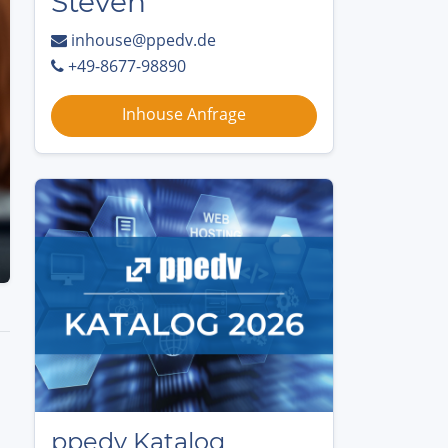
Steven
inhouse@ppedv.de
+49-8677-98890
Inhouse Anfrage
ppedv Katalog