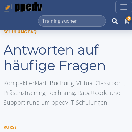
0
SCHULUNG FAQ
Antworten auf
häufige Fragen
Kompakt erklärt: Buchung, Virtual Classroom,
Präsenztraining, Rechnung, Rabattcode und
Support rund um ppedv IT-Schulungen.
KURSE