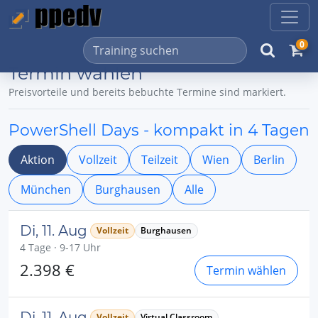
0
Termin wählen
Preisvorteile und bereits bebuchte Termine sind markiert.
PowerShell Days - kompakt in 4 Tagen
Aktion
Vollzeit
Teilzeit
Wien
Berlin
München
Burghausen
Alle
Di, 11. Aug
Vollzeit
Burghausen
4 Tage · 9-17 Uhr
2.398 €
Termin wählen
Di, 11. Aug
Vollzeit
Virtual Classroom