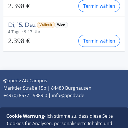
2.398 €
Termin wählen
Di, 15. Dez
Vollzeit
Wien
4 Tage · 9-17 Uhr
2.398 €
Termin wählen
ppedv AG Campus
Marktler Straße 15b | 84489 Burghausen
+49 (0) 8677 - 9889-0 | info@ppedv.de
München
|
Burghausen
|
Berlin
|
Wien
|
Virtual
Cookie Warnung-
Ich stimme zu, dass diese Seite
Classroom
Cookies für Analysen, personalisierte Inhalte und