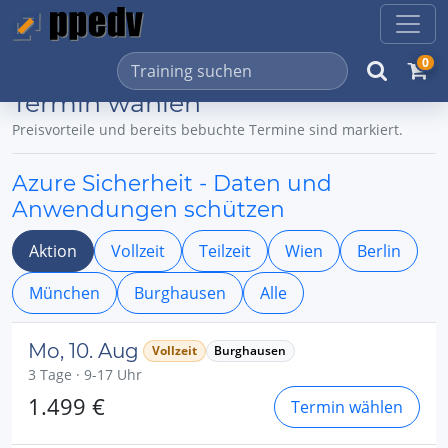
0
Termin wählen
Preisvorteile und bereits bebuchte Termine sind markiert.
Azure Sicherheit - Daten und
Anwendungen schützen
Aktion
Vollzeit
Teilzeit
Wien
Berlin
München
Burghausen
Alle
Mo, 10. Aug
Vollzeit
Burghausen
3 Tage · 9-17 Uhr
1.499 €
Termin wählen