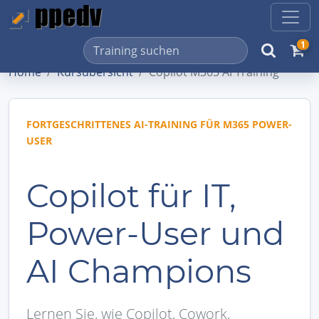
1
Home
Kursübersicht
Copilot M365 AI Training
FORTGESCHRITTENES AI-TRAINING FÜR M365 POWER-
USER
Copilot für IT,
Power-User und
AI Champions
Lernen Sie, wie Copilot, Cowork,