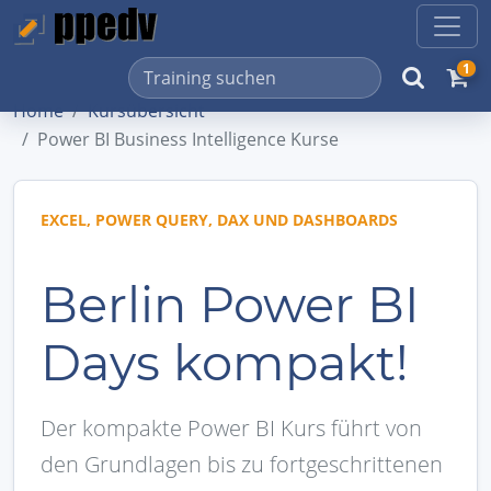
1
Home
Kursübersicht
Power BI Business Intelligence Kurse
EXCEL, POWER QUERY, DAX UND DASHBOARDS
Berlin Power BI
Days kompakt!
Der kompakte Power BI Kurs führt von
den Grundlagen bis zu fortgeschrittenen