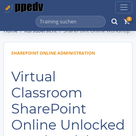
1
Home
Kursübersicht
SharePoint Online Workshop
SHAREPOINT ONLINE ADMINISTRATION
Virtual
Classroom
SharePoint
Online Unlocked