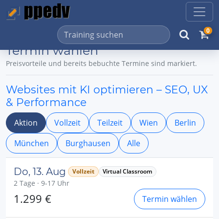
0
Termin wählen
Preisvorteile und bereits bebuchte Termine sind markiert.
Websites mit KI optimieren – SEO, UX
& Performance
Aktion
Vollzeit
Teilzeit
Wien
Berlin
München
Burghausen
Alle
Do, 13. Aug
Vollzeit
Virtual Classroom
2 Tage · 9-17 Uhr
1.299 €
Termin wählen